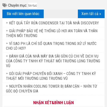
Chuyên mục:
tin-tuc
Bài viết liên quan khác
Xem tất cả »
KẾT QUẢ TẨY RỬA CONDENSER TẠI TOÀ NHÀ DISCOVERY
GIẢI PHÁP BẢO VỆ HỆ THỐNG LÒ HƠI AN TOÀN VÀ THÂN
THIỆN MÔI TRƯỜNG
VÌ SAO PH LÀ CHỈ SỐ QUAN TRỌNG TRONG XỬ LÝ NƯỚC
CHO LÒ HƠI?
ĐÁNH GIÁ CỦA NHÀ MÁY BIA SÀI GÒN CỦ CHI VỀ DỊCH VỤ
CỦA CÔNG TY TNHH KỸ THUẬT MÔI TRƯỜNG LONG TRƯỜNG
VŨ
GÓI GIẢI PHÁP CHUYỂN ĐỔI XANH – CÔNG TY TNHH KỸ
THUẬT MÔI TRƯỜNG LONG TRƯỜNG VŨ
NGUYÊN NHÂN COOLING TOWER BỊ BÁM CẶN – NHÌN TỪ
GÓC ĐỘ CHUYÊN GIA
NHẬN XÉT&BÌNH LUẬN