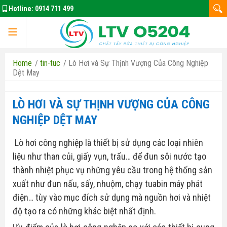
Hotline:
0914 711 499
Home
/
tin-tuc
/
Lò Hơi và Sự Thịnh Vượng Của Công Nghiệp
Dệt May
LÒ HƠI VÀ SỰ THỊNH VƯỢNG CỦA CÔNG
NGHIỆP DỆT MAY
Lò hơi công nghiệp là thiết bị sử dụng các loại nhiên
liệu như than củi, giấy vụn, trấu… để đun sôi nước tạo
Trang chủ
thành nhiệt phục vụ những yêu cầu trong hệ thống sản
xuất như đun nấu, sấy, nhuộm, chạy tuabin máy phát
điện… tùy vào mục đích sử dụng mà nguồn hơi và nhiệt
độ tạo ra có những khác biệt nhất định.