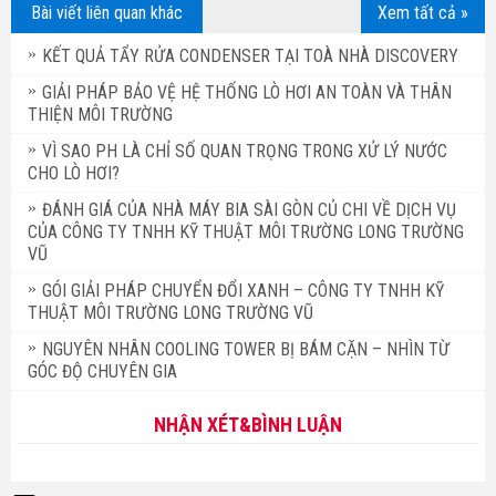
Bài viết liên quan khác
Xem tất cả »
KẾT QUẢ TẨY RỬA CONDENSER TẠI TOÀ NHÀ DISCOVERY
GIẢI PHÁP BẢO VỆ HỆ THỐNG LÒ HƠI AN TOÀN VÀ THÂN
THIỆN MÔI TRƯỜNG
VÌ SAO PH LÀ CHỈ SỐ QUAN TRỌNG TRONG XỬ LÝ NƯỚC
CHO LÒ HƠI?
ĐÁNH GIÁ CỦA NHÀ MÁY BIA SÀI GÒN CỦ CHI VỀ DỊCH VỤ
CỦA CÔNG TY TNHH KỸ THUẬT MÔI TRƯỜNG LONG TRƯỜNG
VŨ
GÓI GIẢI PHÁP CHUYỂN ĐỔI XANH – CÔNG TY TNHH KỸ
THUẬT MÔI TRƯỜNG LONG TRƯỜNG VŨ
NGUYÊN NHÂN COOLING TOWER BỊ BÁM CẶN – NHÌN TỪ
GÓC ĐỘ CHUYÊN GIA
NHẬN XÉT&BÌNH LUẬN