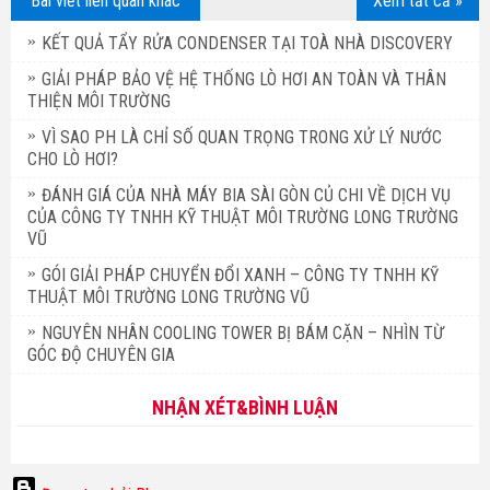
Bài viết liên quan khác
Xem tất cả »
KẾT QUẢ TẨY RỬA CONDENSER TẠI TOÀ NHÀ DISCOVERY
GIẢI PHÁP BẢO VỆ HỆ THỐNG LÒ HƠI AN TOÀN VÀ THÂN
THIỆN MÔI TRƯỜNG
VÌ SAO PH LÀ CHỈ SỐ QUAN TRỌNG TRONG XỬ LÝ NƯỚC
CHO LÒ HƠI?
ĐÁNH GIÁ CỦA NHÀ MÁY BIA SÀI GÒN CỦ CHI VỀ DỊCH VỤ
CỦA CÔNG TY TNHH KỸ THUẬT MÔI TRƯỜNG LONG TRƯỜNG
VŨ
GÓI GIẢI PHÁP CHUYỂN ĐỔI XANH – CÔNG TY TNHH KỸ
THUẬT MÔI TRƯỜNG LONG TRƯỜNG VŨ
NGUYÊN NHÂN COOLING TOWER BỊ BÁM CẶN – NHÌN TỪ
GÓC ĐỘ CHUYÊN GIA
NHẬN XÉT&BÌNH LUẬN