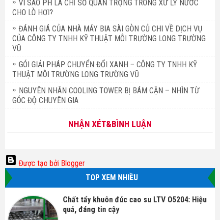
VÌ SAO PH LÀ CHỈ SỐ QUAN TRỌNG TRONG XỬ LÝ NƯỚC
CHO LÒ HƠI?
ĐÁNH GIÁ CỦA NHÀ MÁY BIA SÀI GÒN CỦ CHI VỀ DỊCH VỤ
CỦA CÔNG TY TNHH KỸ THUẬT MÔI TRƯỜNG LONG TRƯỜNG
VŨ
GÓI GIẢI PHÁP CHUYỂN ĐỔI XANH – CÔNG TY TNHH KỸ
THUẬT MÔI TRƯỜNG LONG TRƯỜNG VŨ
NGUYÊN NHÂN COOLING TOWER BỊ BÁM CẶN – NHÌN TỪ
GÓC ĐỘ CHUYÊN GIA
NHẬN XÉT&BÌNH LUẬN
Được tạo bởi Blogger
TOP XEM NHIỀU
Chất tẩy khuôn đúc cao su LTV O5204: Hiệu
quả, đáng tin cậy