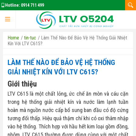
Hotline:
0914 711 499
Home
/
tin-tuc
/
Làm Thế Nào Để Bảo Vệ Hệ Thống Giải Nhiệt
Kín Với LTV C615?
LÀM THẾ NÀO ĐỂ BẢO VỆ HỆ THỐNG
GIẢI NHIỆT KÍN VỚI LTV C615?
Giới thiệu
LTV C615 là một chất lỏng, ức chế ăn mòn và cáu cặn
Trang chủ
trong hệ thống giải nhiệt kín và nước làm lạnh tuần
hoàn mà nguồn nước cấp bổ sung ban đầu có độ cứng
tương đối thấp. Hiệu quả thậm chí khi có oxi thâm nhập
vào hệ thống. Thích hợp với hầu hết kim loại gồm đồng,
nhôm. LTV C615 thường được dùng cùng với một chất