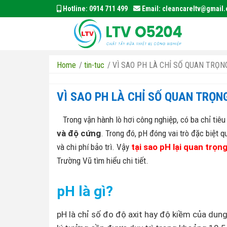
Hotline:
0914 711 499
Email:
cleancareltv@gmail
Home
/
tin-tuc
/
VÌ SAO PH LÀ CHỈ SỐ QUAN TRỌN
VÌ SAO PH LÀ CHỈ SỐ QUAN TRỌN
Trong vận hành lò hơi công nghiệp, có ba chỉ ti
và độ cứng
. Trong đó, pH đóng vai trò đặc biệt q
và chi phí bảo trì. Vậy
tại sao pH lại quan trọn
Trường Vũ tìm hiểu chi tiết.
pH là gì?
pH là chỉ số đo độ axit hay độ kiềm của dung 