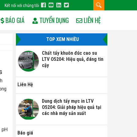
Kết nối với chúng tôi
BÁO GIÁ
TUYỂN DỤNG
LIÊN HỆ
TOP XEM NHIỀU
Chất tẩy khuôn đúc cao su
LTV O5204: Hiệu quả, đáng tin
cậy
S
nh
Liên Hệ
ong
Dung dịch tẩy mực in LTV
O5204: Giải pháp hiệu quả tại
các nhà máy sản xuất
ị pH
Báo giá