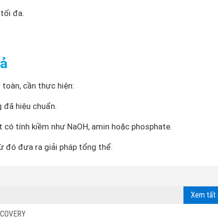
tối đa.
uả
 toàn, cần thực hiện:
g đã hiệu chuẩn.
t có tính kiềm như NaOH, amin hoặc phosphate.
từ đó đưa ra giải pháp tổng thể.
Xem tất 
SCOVERY