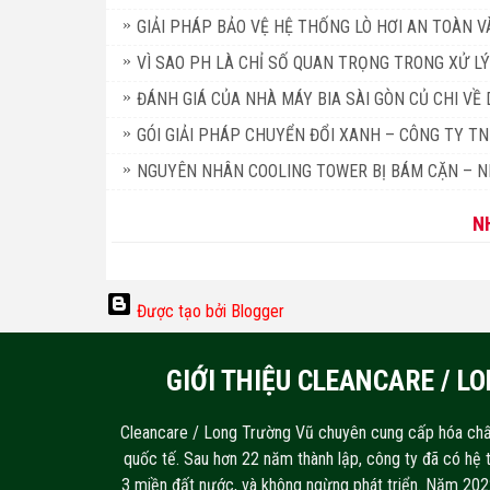
GIẢI PHÁP BẢO VỆ HỆ THỐNG LÒ HƠI AN TOÀN 
VÌ SAO PH LÀ CHỈ SỐ QUAN TRỌNG TRONG XỬ LÝ
ĐÁNH GIÁ CỦA NHÀ MÁY BIA SÀI GÒN CỦ CHI V
GÓI GIẢI PHÁP CHUYỂN ĐỔI XANH – CÔNG TY 
NGUYÊN NHÂN COOLING TOWER BỊ BÁM CẶN – N
N
Được tạo bởi Blogger
GIỚI THIỆU CLEANCARE / L
Cleancare / Long Trường Vũ chuyên cung cấp hóa chấ
quốc tế. Sau hơn 22 năm thành lập, công ty đã có hệ 
3 miền đất nước, và không ngừng phát triển. Năm 20