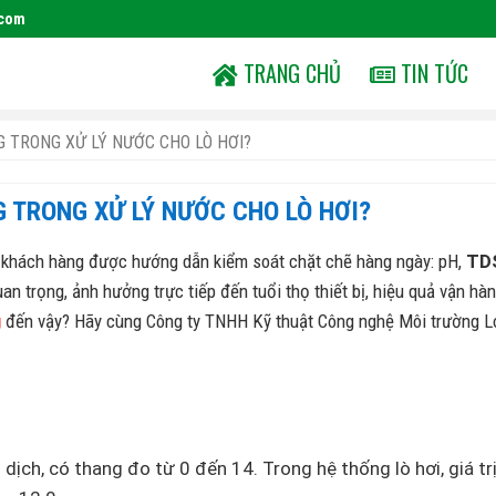
.com
TRANG CHỦ
TIN TỨC
G TRONG XỬ LÝ NƯỚC CHO LÒ HƠI?
G TRONG XỬ LÝ NƯỚC CHO LÒ HƠI?
êu khách hàng được hướng dẫn kiểm soát chặt chẽ hàng ngày: pH,
TD
uan trọng, ảnh hưởng trực tiếp đến tuổi thọ thiết bị, hiệu quả vận hà
g
đến vậy? Hãy cùng Công ty TNHH Kỹ thuật Công nghệ Môi trường L
dịch, có thang đo từ 0 đến 14. Trong hệ thống lò hơi, giá tr