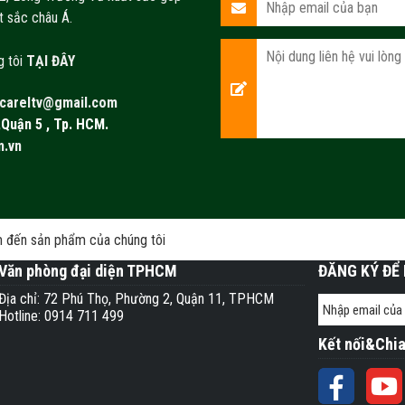
t sắc châu Á.
g tôi
TẠI ĐÂY
careltv@gmail.com
,Quận 5 , Tp. HCM.
m.vn
m đến sản phẩm của chúng tôi
Văn phòng đại diện TPHCM
ĐĂNG KÝ ĐỂ 
Địa chỉ: 72 Phú Thọ, Phường 2, Quận 11, TPHCM
Hotline: 0914 711 499
Kết nối&Chia