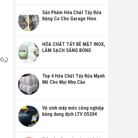
Sản Phẩm Hóa Chất Tẩy Rửa
Động Cơ Cho Garage Hino
HÓA CHẤT TẨY BỀ MẶT INOX,
LÀM SẠCH SÁNG BÓNG
₃O₄)
Top 4 Hóa Chất Tẩy Rửa Mạnh
Mẽ Cho Mọi Nhu Cầu
Vệ sinh máy móc công nghiệp
bằng dung dịch LTV O5204