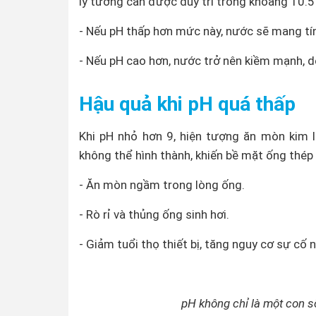
lý tưởng cần được duy trì trong khoảng 10.5
- Nếu pH thấp hơn mức này, nước sẽ mang tín
- Nếu pH cao hơn, nước trở nên kiềm mạnh, d
Hậu quả khi pH quá thấp
Khi pH nhỏ hơn 9, hiện tượng ăn mòn kim l
không thể hình thành, khiến bề mặt ống thép 
- Ăn mòn ngầm trong lòng ống.
- Rò rỉ và thủng ống sinh hơi.
- Giảm tuổi thọ thiết bị, tăng nguy cơ sự cố 
pH không chỉ là một con số