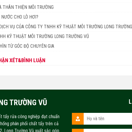
VÀ THÂN THIỆN MÔI TRƯỜNG
 NƯỚC CHO LÒ HƠI?
Ề DỊCH VỤ CỦA CÔNG TY TNHH KỸ THUẬT MÔI TRƯỜNG LONG TRƯỜNG
TNHH KỸ THUẬT MÔI TRƯỜNG LONG TRƯỜNG VŨ
HÌN TỪ GÓC ĐỘ CHUYÊN GIA
HẬN XÉT&BÌNH LUẬN
ONG TRƯỜNG VŨ
L
t tẩy rửa công nghiệp đạt chuẩn
thống phân phối chất tẩy trên cả
22, Long Trường Vũ xuất sắc góp